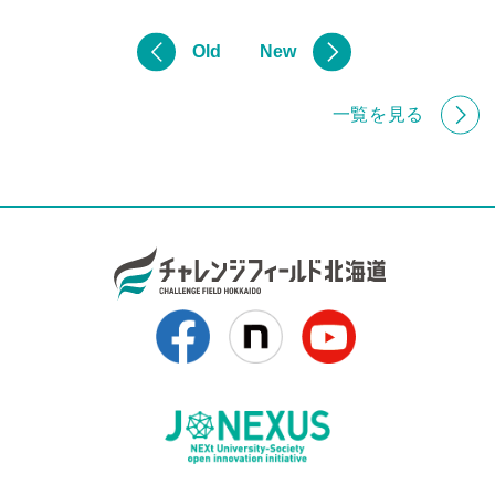
投
Old
稿
New
ナ
ビ
ゲ
ー
一覧を見る
シ
ョ
ン