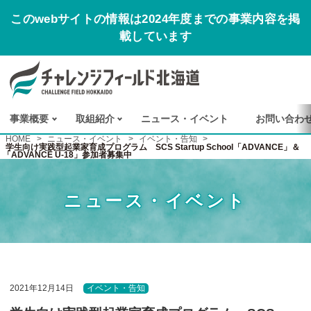
このwebサイトの情報は2024年度までの事業内容を掲
載しています
事業概要
取組紹介
ニュース
・
イベント
お
問い
合わ
HOME
>
ニュース・イベント
>
イベント・告知
>
学生向け実践型起業家育成プログラム SCS Startup School「ADVANCE」＆
「ADVANCE U-18」参加者募集中
ニュース・イベント
2021年12月14日
イベント・告知