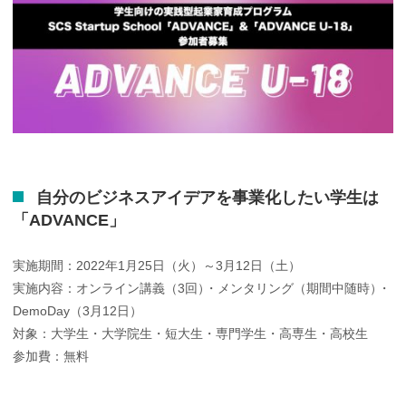
自分の
ビジネスアイデアを
事業化したい
学生は
「ADVANCE」
実施期間：2022年1月25日（火）～3月12日（土）
実施内容：オンライン講義（3回
）
・メンタリング（期間中随時
）
・
DemoDay（3月12日）
対象：大学生・大学院生・短大生・専門学生・高専生・高校生
参加費：無料