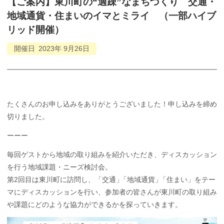
【ご
案内】
東川町の
“
適疎
”
なまちづくり
交通
・
地域通貨
・
住まいの
イマ
と
ミライ
（一部
ハイブ
リッド
開催）
開催日
2023年
9月
26日
たくさんのお申し込みをありがとうございました！申し込みを締め
切りました。
ーーー
毎回ゲストから地域の取り組みを紹介いただき、ディスカッション
を行う地域課題・ニーズ検討会。
第2回目は東川町に訪問し、
「交通
」
「地域通貨
」
「住まい」
をテー
マにディスカッションを行い、参加者の皆さんが東川町の取り組み
や課題にどのような協力ができるかを探っていきます。