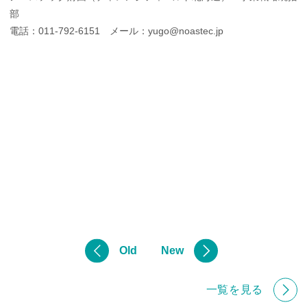
部
電話：011-792-6151 メール：yugo@noastec.jp
投
Old
稿
New
ナ
ビ
ゲ
ー
一覧を見る
シ