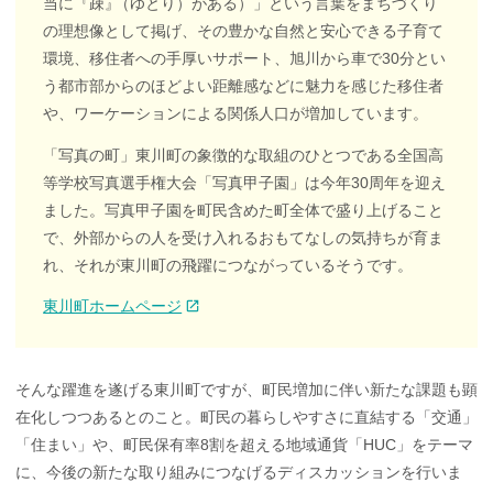
当に『疎
』
（ゆとり）がある）
」という言葉をまちづくり
の理想像として掲げ、その豊かな自然と安心できる子育て
環境、移住者への手厚いサポート、旭川から車で30分とい
う都市部からのほどよい距離感などに魅力を感じた移住者
や、ワーケーションによる関係人口が増加しています。
「写真の町」東川町の象徴的な取組のひとつである全国高
等学校写真選手権大会「写真甲子園」は今年30周年を迎え
ました。写真甲子園を町民含めた町全体で盛り上げること
で、外部からの人を受け入れるおもてなしの気持ちが育ま
れ、それが東川町の飛躍につながっているそうです。
東川町ホームページ
そんな躍進を遂げる東川町ですが、町民増加に伴い新たな課題も顕
在化しつつあるとのこと。町民の暮らしやすさに直結する「交通
」
「住まい」や、町民保有率8割を超える地域通貨「HUC」をテーマ
に、今後の新たな取り組みにつなげるディスカッションを行いま