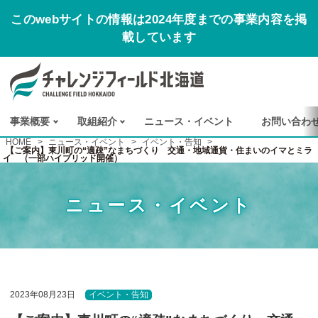
このwebサイトの情報は2024年度までの事業内容を掲
載しています
事業概要
取組紹介
ニュース
・
イベント
お
問い
合わ
HOME
>
ニュース・イベント
>
イベント・告知
>
【ご案内】東川町の“適疎”なまちづくり 交通・地域通貨・住まいのイマとミラ
イ （一部ハイブリッド開催）
ニュース・イベント
2023年08月23日
イベント・告知