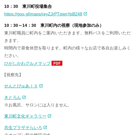
10：30 東川町役場集合
https://goo.gl/maps/reyZJrPTpwnYpB248
10：30～14：30 東川町内の視察（現地参加のみ）
東川町職員に町内をご案内いただきます。無料バスをご利用いただ
きます。
時間内で昼食休憩を取ります。町内の様々なお店で各自お楽しみく
ださい。
ひがしかわグルメマップ
【
視察先】
せんとぴゅあⅠⅡ
きとろん
※お風呂、サロンには入りません。
東川町文化ギャラリー
共生プラザそらいろ