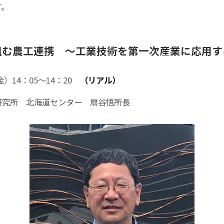
す。
組む
農工連携
～
工業技術を
第一次産業に
応用す
金）14：05～14：20
（リアル）
研究所 北海道センター 扇谷悟所長