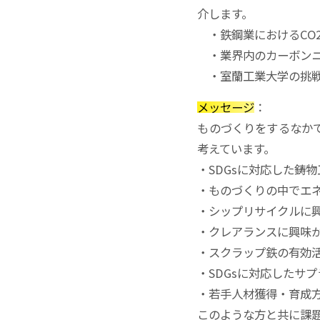
介します。
・鉄鋼業におけるCO
・業界内のカーボンニ
・室蘭工業大学の挑戦
メッセージ
：
ものづくりをするなか
考えています。
・SDGsに対応した鋳
・ものづくりの中でエ
・シップリサイクルに
・クレアランスに興味
・スクラップ鉄の有効
・SDGsに対応したサ
・若手人材獲得・育成
このような方と共に課