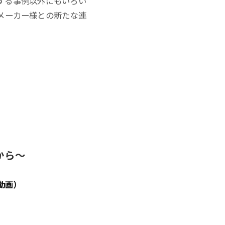
する事例以外にもいろい
メーカー様との新たな連
から
～
動画）