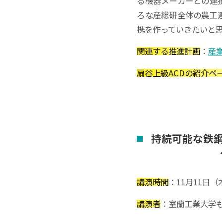
る機器メーカーとの連
ろな産総研全体の農工
携を作っていきたいと
関連する推進計画
：
産
扇谷上級ACDの紹介ペ
持続可能な
鉄
講演時間
：11月11日（
講演者
：室蘭工業大学