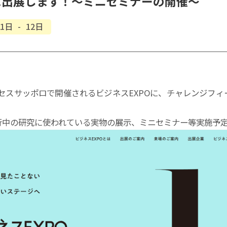
に
出展します！
～
ミニセミナー
の
開催
～
11日
-
12日
アクセスサッポロで開催されるビジネスEXPOに、チャレンジフ
行中の研究に使われている実物の展示、ミニセミナー等実施予