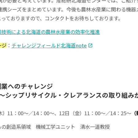
携が必要と考えています。産総研北海道センターでは、ご紹介
連携シーズをまとめています。今後も農林水産業に関わる機器
思っておりますので、コンタクトをお待ちしております。
業技術による北海道の農林水産業の効率化推進
ージ
：
チャレンジフィールド北海道note
鋼業への
チャレンジ
～
シップリサイクル・
クレアランスの
取り
組み
木）11：00～／14：00～、12日（金）11：00～／14：25～
（
もの創造系領域 機械工学ユニット 清水一道教授