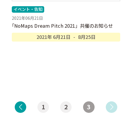
イベント・告知
2021年06月21日
「
NoMaps Dream Pitch 2021」共催のお知らせ
2021年
6月
21日
-
8月
25日
1
2
3
投
稿
ナ
ビ
ゲ