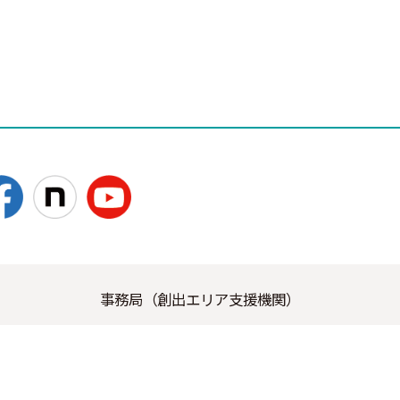
ー
シ
ョ
ン
事務局（創出エリア支援機関）
人 北海道科学技術総合振興センター
（ノーステック財団） 事