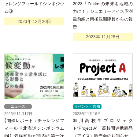
ャレンジフィールドシンポジウ
2023「Zekkeiの未来を地域の
ム⑥
力に！」ジュエリーアイス予測
最前線と南極観測隊員からの報
2023年
12月
20日
告
2023年
11月
28日
ニュース
イベント・告知
2023年11月17日
2023年11月16日
【
開催レポート：チャレンジフ
旭川高校生プロジェク
ィールド北海道シンポジウム
ト“Project A” 高校間連携商品
#4】気候変動が道内の第一次
（アイス）販売会のお知らせ