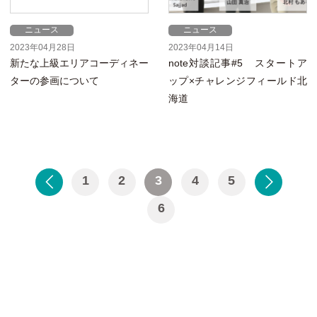
ニュース
ニュース
2023年04月28日
2023年04月14日
新たな上級エリアコーディネー
note対談記事#5 スタートア
ターの参画について
ップ×チャレンジフィールド北
海道
1
2
3
4
5
投
6
稿
ナ
ビ
ゲ
ー
シ
ョ
ン