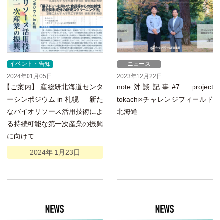
イベント・告知
ニュース
2024年01月05日
2023年12月22日
【
ご案内】 産総研北海道センタ
note対談記事#7 project
ーシンポジウム in 札幌 ― 新た
tokachi×チャレンジフィールド
なバイオリソース活用技術によ
北海道
る持続可能な第一次産業の振興
に向けて
2024年
1月
23日