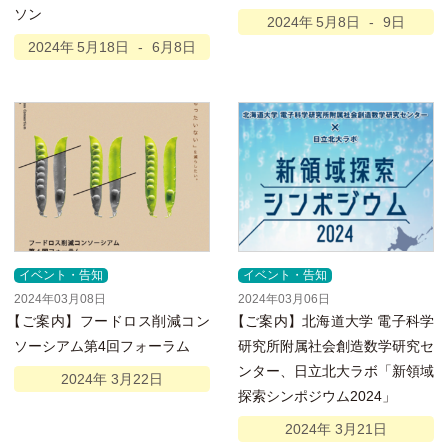
ソン
2024年
5月
8日
-
9日
2024年
5月
18日
-
6月
8日
イベント・告知
イベント・告知
2024年03月08日
2024年03月06日
【
ご案内】フードロス削減コン
【
ご案内】北海道大学 電子科学
ソーシアム第4回フォーラム
研究所附属社会創造数学研究セ
ンター、日立北大ラボ「新領域
2024年
3月
22日
探索シンポジウム2024」
2024年
3月
21日