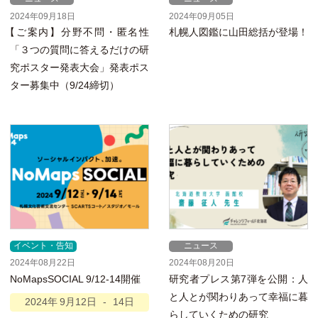
2024年09月18日
2024年09月05日
【
ご案内】分野不問・匿名性
札幌人図鑑に山田総括が登場！
「３つの質問に答えるだけの研
究ポスター発表大会」発表ポス
ター募集中（9/24締切）
イベント・告知
ニュース
2024年08月22日
2024年08月20日
NoMapsSOCIAL 9/12-14開催
研究者プレス第7弾を公開：人
と人とが関わりあって幸福に暮
2024年
9月
12日
-
14日
らしていくための研究