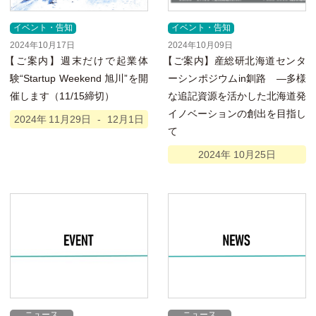
イベント・告知
イベント・告知
2024年10月17日
2024年10月09日
【
ご案内】週末だけで起業体
【
ご案内】産総研北海道センタ
験“Startup Weekend 旭川”を開
ーシンポジウムin釧路 ―多様
催します（11/15締切）
な追記資源を活かした北海道発
イノベーションの創出を目指し
2024年
11月
29日
-
12月
1日
て
2024年
10月
25日
ニュース
ニュース