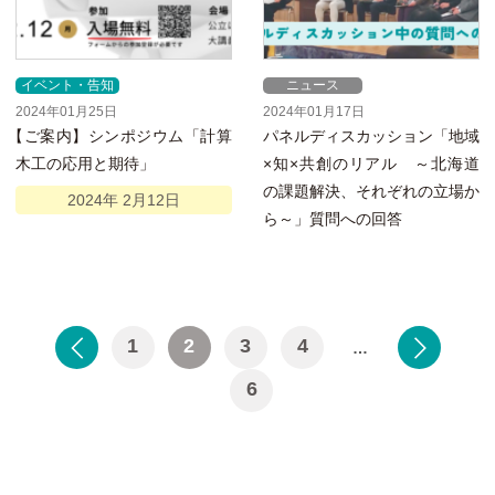
イベント・告知
ニュース
2024年01月25日
2024年01月17日
【
ご案内】シンポジウム「計算
パネルディスカッション「地域
木工の応用と期待」
×知×共創のリアル ～北海道
の課題解決、それぞれの立場か
2024年
2月
12日
ら～」質問への回答
1
2
3
4
…
投
6
稿
ナ
ビ
ゲ
ー
シ
ョ